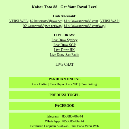
Kaisar Toto 88 | Get Your Royal Level
Link Alternatif:
VERSI WEB
|
h2.kaisartoto88jiwa.net
|
h1.sukakaisartoto88.com
|
VERSI WAP
|
h2.kaisartoto88jiwa.net/wap
|
h1.sukakaisartoto88.com/wap
|
LIVE DRAW:
Live Draw Sydney
Live Draw SGP
Live Draw HK
Live Draw Sao Paulo
LIVE CHAT
PANDUAN ONLINE
Cara Daftar | Cara Depo | Cara WD | Cara Betting
PREDIKSI TOGEL
FACEBOOK
Telegram: +855885706744
WhatsApp: +855885706744
Peraturan Lanjutan Silahkan Lihat Pada Versi Web