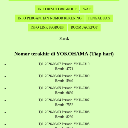
INFO RESULT 88 GROUP
WAP
INFO PERGANTIAN NOMOR REKENING
PENGADUAN
INFO LINK 88GROUP
ROOM JACKPOT
Masuk
Nomor terakhir di YOKOHAMA (Tiap hari)
Tgl. 2026-08-07 Periode. YKH-2310
Result : 4771
Tgl. 2026-08-06 Periode. YKH-2309
Result : 5949
Tgl. 2026-08-05 Periode. YKH-2308
Result : 6639
Tgl. 2026-08-04 Periode. YKH-2307
Result : 7552
Tgl. 2026-08-03 Periode. YKH-2306
Result : 8230
Tgl. 2026-08-02 Periode. YKH-2305